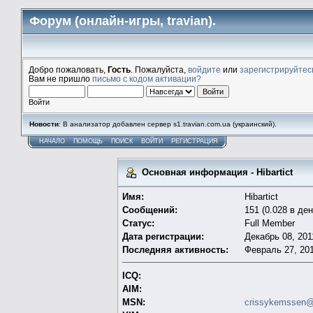
Форум (онлайн-игры, travian).
Добро пожаловать,
Гость
. Пожалуйста,
войдите
или
зарегистрируйтес
Вам не пришло
письмо с кодом активации?
Войти
Новости
: В анализатор добавлен сервер s1.travian.com.ua (украинский).
НАЧАЛО
ПОМОЩЬ
ПОИСК
ВОЙТИ
РЕГИСТРАЦИЯ
Основная информация - Hibartict
Имя:
Hibartict
Сообщений:
151 (0.028 в ден
Статус:
Full Member
Дата регистрации:
Декабрь 08, 201
Последняя активность:
Февраль 27, 201
ICQ:
AIM:
MSN:
crissykemssen@