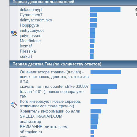
Первая десятка пользователей
delaccomypl
CymmesenT
delmyaccadminko
Hopppgyte
inetryconydot
judymessee
Meerfinfose
lezmaf
Filessika
surkurt
Первая десятка Тем (по количеству ответов)
Об анализаторе травиан (travian) -
поиск пятнашек, девяток, статистика
и т.д.
скачать патч на сounter strike 330807
travian "2.0" :), новые сервера уже
там
Кого интересуют новые сервера,
отписываемся сюда срочно:)
Хранитель информации об алли
SPEED.TRAVIAN.COM
анализатор
ВНИМАНИЕ: читать всем.
s6.travian.ru