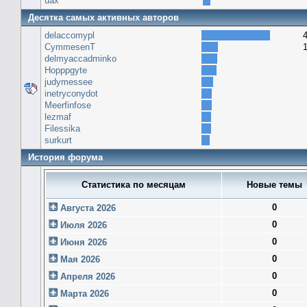
uax
Десятка самых активных авторов
delaccomypl
CymmesenT
delmyaccadminko
Hopppgyte
judymessee
inetryconydot
Meerfinfose
lezmaf
Filessika
surkurt
История форума
Статистика по месяцам
Новые темы
0
Августа 2026
0
Июля 2026
0
Июня 2026
0
Мая 2026
0
Апреля 2026
0
Марта 2026