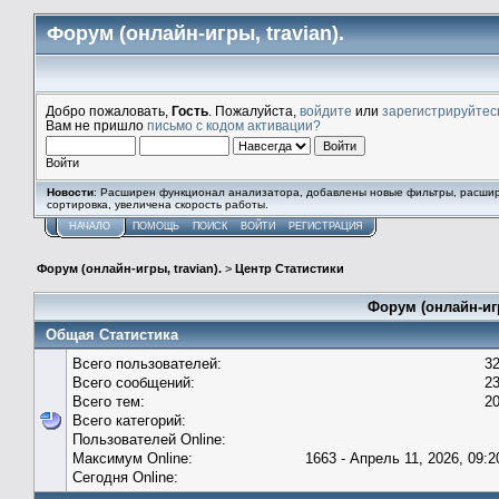
Форум (онлайн-игры, travian).
Добро пожаловать,
Гость
. Пожалуйста,
войдите
или
зарегистрируйтес
Вам не пришло
письмо с кодом активации?
Войти
Новости
: Расширен функционал анализатора, добавлены новые фильтры, расши
сортировка, увеличена скорость работы.
НАЧАЛО
ПОМОЩЬ
ПОИСК
ВОЙТИ
РЕГИСТРАЦИЯ
Форум (онлайн-игры, travian).
>
Центр Статистики
Форум (онлайн-игр
Общая Статистика
Всего пользователей:
3
Всего сообщений:
2
Всего тем:
2
Всего категорий:
Пользователей Online:
Максимум Online:
1663 - Апрель 11, 2026, 09:2
Сегодня Online: