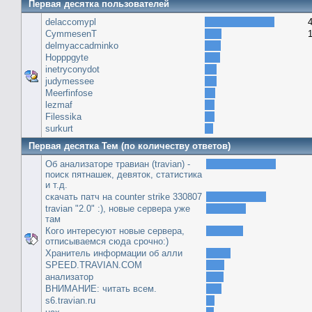
Первая десятка пользователей
delaccomypl
CymmesenT
delmyaccadminko
Hopppgyte
inetryconydot
judymessee
Meerfinfose
lezmaf
Filessika
surkurt
Первая десятка Тем (по количеству ответов)
Об анализаторе травиан (travian) -
поиск пятнашек, девяток, статистика
и т.д.
скачать патч на сounter strike 330807
travian "2.0" :), новые сервера уже
там
Кого интересуют новые сервера,
отписываемся сюда срочно:)
Хранитель информации об алли
SPEED.TRAVIAN.COM
анализатор
ВНИМАНИЕ: читать всем.
s6.travian.ru