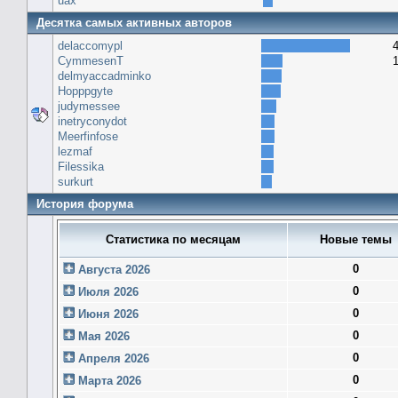
uax
Десятка самых активных авторов
delaccomypl
CymmesenT
delmyaccadminko
Hopppgyte
judymessee
inetryconydot
Meerfinfose
lezmaf
Filessika
surkurt
История форума
Статистика по месяцам
Новые темы
0
Августа 2026
0
Июля 2026
0
Июня 2026
0
Мая 2026
0
Апреля 2026
0
Марта 2026