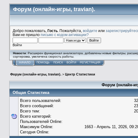
Форум (онлайн-игры, travian).
Добро пожаловать,
Гость
. Пожалуйста,
войдите
или
зарегистрируйтес
Вам не пришло
письмо с кодом активации?
Войти
Новости
: Расширен функционал анализатора, добавлены новые фильтры, расши
сортировка, увеличена скорость работы.
НАЧАЛО
ПОМОЩЬ
ПОИСК
ВОЙТИ
РЕГИСТРАЦИЯ
Форум (онлайн-игры, travian).
>
Центр Статистики
Форум (онлайн-игр
Общая Статистика
Всего пользователей:
3
Всего сообщений:
2
Всего тем:
2
Всего категорий:
Пользователей Online:
Максимум Online:
1663 - Апрель 11, 2026, 09:2
Сегодня Online: