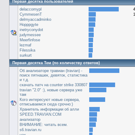
Первая десятка пользователей
delaccomypl
CymmesenT
delmyaccadminko
Hopppgyte
inetryconydot
judymessee
Meerfinfose
lezmaf
Filessika
surkurt
Первая десятка Тем (по количеству ответов)
Об анализаторе травиан (travian) -
поиск пятнашек, девяток, статистика
и т.д.
скачать патч на сounter strike 330807
travian "2.0" :), новые сервера уже
там
Кого интересуют новые сервера,
отписываемся сюда срочно:)
Хранитель информации об алли
SPEED.TRAVIAN.COM
анализатор
ВНИМАНИЕ: читать всем.
s6.travian.ru
uax