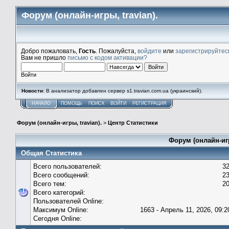
Форум (онлайн-игры, travian).
Добро пожаловать,
Гость
. Пожалуйста,
войдите
или
зарегистрируйтес
Вам не пришло
письмо с кодом активации?
Войти
Новости
: В анализатор добавлен сервер s1.travian.com.ua (украинский).
НАЧАЛО
ПОМОЩЬ
ПОИСК
ВОЙТИ
РЕГИСТРАЦИЯ
Форум (онлайн-игры, travian).
>
Центр Статистики
Форум (онлайн-игр
Общая Статистика
Всего пользователей:
3
Всего сообщений:
2
Всего тем:
2
Всего категорий:
Пользователей Online:
Максимум Online:
1663 - Апрель 11, 2026, 09:2
Сегодня Online: