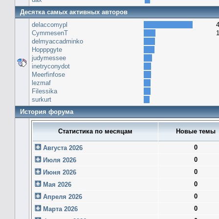
Десятка самых активных авторов
delaccomypl
CymmesenT
delmyaccadminko
Hopppgyte
judymessee
inetryconydot
Meerfinfose
lezmaf
Filessika
surkurt
История форума
Статистика по месяцам
Новые темы
0
Августа 2026
0
Июля 2026
0
Июня 2026
0
Мая 2026
0
Апреля 2026
0
Марта 2026