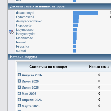
uax
Десятка самых активных авторов
delaccomypl
CymmesenT
delmyaccadminko
Hopppgyte
judymessee
inetryconydot
Meerfinfose
lezmaf
Filessika
surkurt
История форума
Статистика по месяцам
Новые темы
0
Августа 2026
0
Июля 2026
0
Июня 2026
0
Мая 2026
0
Апреля 2026
0
Марта 2026