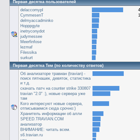
Первая десятка пользователей
delaccomypl
CymmesenT
delmyaccadminko
Hopppgyte
inetryconydot
judymessee
Meerfinfose
lezmaf
Filessika
surkurt
Первая десятка Тем (по количеству ответов)
Об анализаторе травиан (travian) -
поиск пятнашек, девяток, статистика
и т.д.
скачать патч на сounter strike 330807
travian "2.0" :), новые сервера уже
там
Кого интересуют новые сервера,
отписываемся сюда срочно:)
Хранитель информации об алли
SPEED.TRAVIAN.COM
анализатор
ВНИМАНИЕ: читать всем.
s6.travian.ru