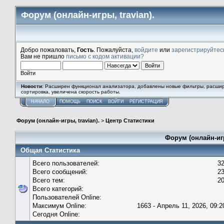
Форум (онлайн-игры, travian).
Добро пожаловать,
Гость
. Пожалуйста,
войдите
или
зарегистрируйтес
Вам не пришло
письмо с кодом активации?
Войти
Новости
: Расширен функционал анализатора, добавлены новые фильтры, расши
сортировка, увеличена скорость работы.
НАЧАЛО
ПОМОЩЬ
ПОИСК
ВОЙТИ
РЕГИСТРАЦИЯ
Форум (онлайн-игры, travian).
>
Центр Статистики
Форум (онлайн-игр
Общая Статистика
Всего пользователей:
3
Всего сообщений:
2
Всего тем:
2
Всего категорий:
Пользователей Online:
Максимум Online:
1663 - Апрель 11, 2026, 09:2
Сегодня Online: