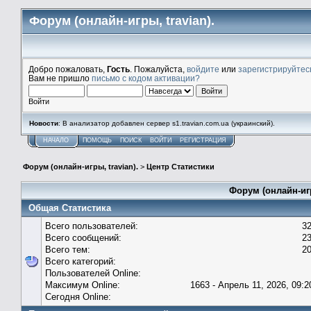
Форум (онлайн-игры, travian).
Добро пожаловать,
Гость
. Пожалуйста,
войдите
или
зарегистрируйтес
Вам не пришло
письмо с кодом активации?
Войти
Новости
: В анализатор добавлен сервер s1.travian.com.ua (украинский).
НАЧАЛО
ПОМОЩЬ
ПОИСК
ВОЙТИ
РЕГИСТРАЦИЯ
Форум (онлайн-игры, travian).
>
Центр Статистики
Форум (онлайн-игр
Общая Статистика
Всего пользователей:
3
Всего сообщений:
2
Всего тем:
2
Всего категорий:
Пользователей Online:
Максимум Online:
1663 - Апрель 11, 2026, 09:2
Сегодня Online: