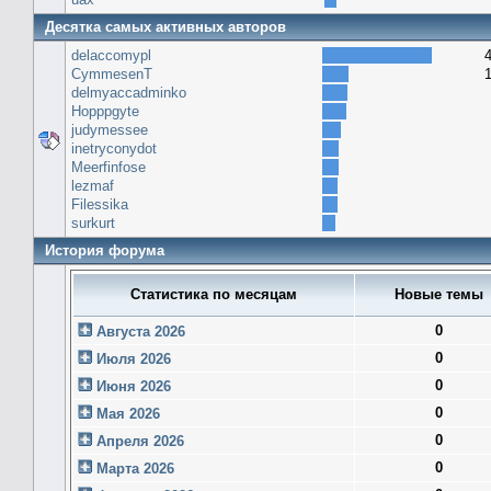
Десятка самых активных авторов
delaccomypl
CymmesenT
delmyaccadminko
Hopppgyte
judymessee
inetryconydot
Meerfinfose
lezmaf
Filessika
surkurt
История форума
Статистика по месяцам
Новые темы
0
Августа 2026
0
Июля 2026
0
Июня 2026
0
Мая 2026
0
Апреля 2026
0
Марта 2026