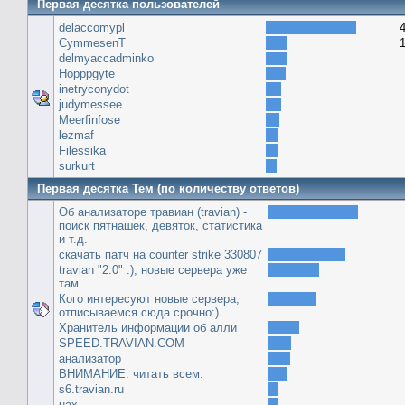
Первая десятка пользователей
delaccomypl
CymmesenT
delmyaccadminko
Hopppgyte
inetryconydot
judymessee
Meerfinfose
lezmaf
Filessika
surkurt
Первая десятка Тем (по количеству ответов)
Об анализаторе травиан (travian) -
поиск пятнашек, девяток, статистика
и т.д.
скачать патч на сounter strike 330807
travian "2.0" :), новые сервера уже
там
Кого интересуют новые сервера,
отписываемся сюда срочно:)
Хранитель информации об алли
SPEED.TRAVIAN.COM
анализатор
ВНИМАНИЕ: читать всем.
s6.travian.ru
uax