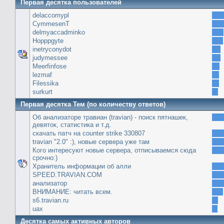
Первая десятка пользователей
delaccomypl
CymmesenT
delmyaccadminko
Hopppgyte
inetryconydot
judymessee
Meerfinfose
lezmaf
Filessika
surkurt
Первая десятка Тем (по количеству ответов)
Об анализаторе травиан (travian) - поиск пятнашек,
девяток, статистика и т.д.
скачать патч на сounter strike 330807
travian "2.0" :), новые сервера уже там
Кого интересуют новые сервера, отписываемся сюда
срочно:)
Хранитель информации об алли
SPEED.TRAVIAN.COM
анализатор
ВНИМАНИЕ: читать всем.
s6.travian.ru
uax
Десятка самых активных авторов