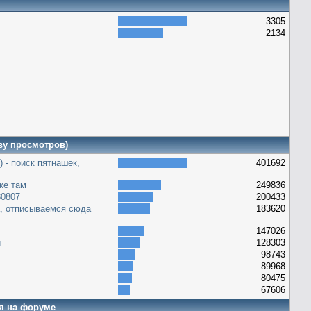
3305
2134
ву просмотров)
) - поиск пятнашек,
401692
уже там
249836
30807
200433
а, отписываемся сюда
183620
147026
и
128303
98743
89968
80475
67606
я на форуме