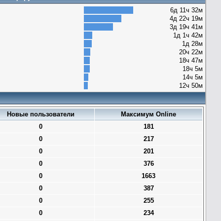
6д 11ч 32м
4д 22ч 19м
3д 19ч 41м
1д 1ч 42м
1д 28м
20ч 22м
18ч 47м
18ч 5м
14ч 5м
12ч 50м
Новые пользователи
Максимум Online
0
181
0
217
0
201
0
376
0
1663
0
387
0
255
0
234