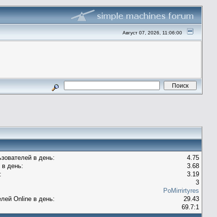
Август 07, 2026, 11:06:00
зователей в день:
4.75
 в день:
3.68
:
3.19
3
PoMirrirtyres
лей Оnline в день:
29.43
69.7:1