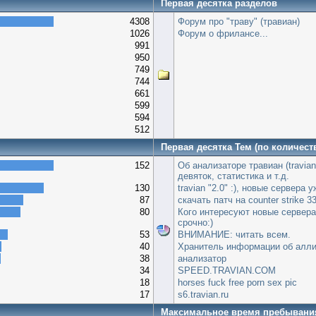
Первая десятка разделов
4308
Форум про "траву" (травиан)
1026
Форум о фрилансе...
991
950
749
744
661
599
594
512
Первая десятка Тем (по количест
152
Об анализаторе травиан (travian
девяток, статистика и т.д.
130
travian "2.0" :), новые сервера 
87
скачать патч на сounter strike 3
80
Кого интересуют новые сервер
срочно:)
53
ВНИМАНИЕ: читать всем.
40
Хранитель информации об алл
38
анализатор
34
SPEED.TRAVIAN.COM
18
horses fuck free porn sex pic
17
s6.travian.ru
Максимальное время пребывани