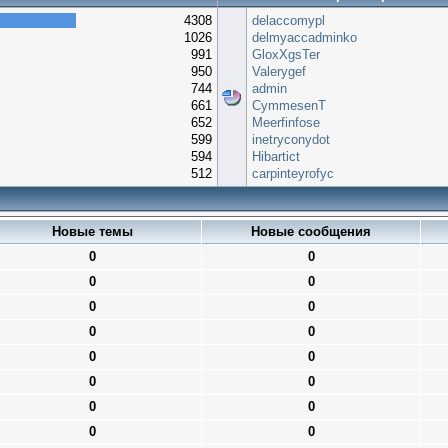
4308
delaccomypl
1026
delmyaccadminko
991
GloxXgsTer
950
Valerygef
744
admin
661
CymmesenT
652
Meerfinfose
599
inetryconydot
594
Hibartict
512
carpinteyrofyc
Новые темы
Новые сообщения
0
0
0
0
0
0
0
0
0
0
0
0
0
0
0
0