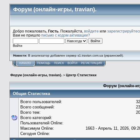
Форум (онлайн-игры, travian).
Добро пожаловать,
Гость
. Пожалуйста,
войдите
или
зарегистрируйтес
Вам не пришло
письмо с кодом активации?
Войти
Новости
: В анализатор добавлен сервер s1.travian.com.ua (украинский).
НАЧАЛО
ПОМОЩЬ
ПОИСК
ВОЙТИ
РЕГИСТРАЦИЯ
Форум (онлайн-игры, travian).
>
Центр Статистики
Форум (онлайн-игр
Общая Статистика
Всего пользователей:
3
Всего сообщений:
2
Всего тем:
2
Всего категорий:
Пользователей Online:
Максимум Online:
1663 - Апрель 11, 2026, 09:2
Сегодня Online: