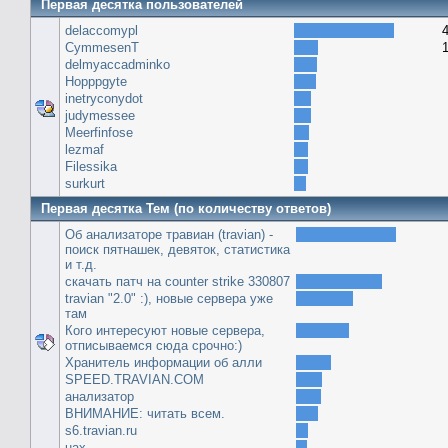
Первая десятка пользователей
delaccomypl
CymmesenT
delmyaccadminko
Hopppgyte
inetryconydot
judymessee
Meerfinfose
lezmaf
Filessika
surkurt
Первая десятка Тем (по количеству ответов)
Об анализаторе травиан (travian) -
поиск пятнашек, девяток, статистика
и т.д.
скачать патч на сounter strike 330807
travian "2.0" :), новые сервера уже
там
Кого интересуют новые сервера,
отписываемся сюда срочно:)
Хранитель информации об алли
SPEED.TRAVIAN.COM
анализатор
ВНИМАНИЕ: читать всем.
s6.travian.ru
uax