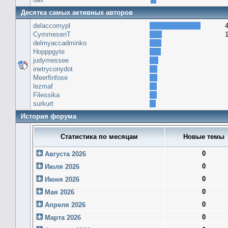
Десятка самых активных авторов
delaccomypl
CymmesenT
delmyaccadminko
Hopppgyte
judymessee
inetryconydot
Meerfinfose
lezmaf
Filessika
surkurt
История форума
Статистика по месяцам
Новые темы
0
Августа 2026
0
Июля 2026
0
Июня 2026
0
Мая 2026
0
Апреля 2026
0
Марта 2026