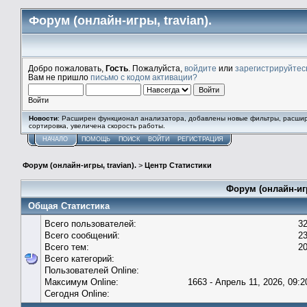
Форум (онлайн-игры, travian).
Добро пожаловать,
Гость
. Пожалуйста,
войдите
или
зарегистрируйтес
Вам не пришло
письмо с кодом активации?
Войти
Новости
: Расширен функционал анализатора, добавлены новые фильтры, расши
сортировка, увеличена скорость работы.
НАЧАЛО
ПОМОЩЬ
ПОИСК
ВОЙТИ
РЕГИСТРАЦИЯ
Форум (онлайн-игры, travian).
>
Центр Статистики
Форум (онлайн-игр
Общая Статистика
Всего пользователей:
3
Всего сообщений:
2
Всего тем:
2
Всего категорий:
Пользователей Online:
Максимум Online:
1663 - Апрель 11, 2026, 09:2
Сегодня Online: