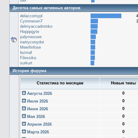
uax
Десятка самых активных авторов
delaccomypl
CymmesenT
delmyaccadminko
Hopppgyte
judymessee
inetryconydot
Meerfinfose
lezmaf
Filessika
surkurt
История форума
Статистика по месяцам
Новые темы
0
Августа 2026
0
Июля 2026
0
Июня 2026
0
Мая 2026
0
Апреля 2026
0
Марта 2026