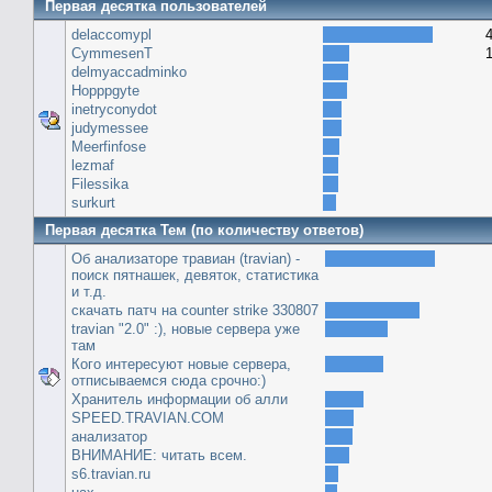
Первая десятка пользователей
delaccomypl
CymmesenT
delmyaccadminko
Hopppgyte
inetryconydot
judymessee
Meerfinfose
lezmaf
Filessika
surkurt
Первая десятка Тем (по количеству ответов)
Об анализаторе травиан (travian) -
поиск пятнашек, девяток, статистика
и т.д.
скачать патч на сounter strike 330807
travian "2.0" :), новые сервера уже
там
Кого интересуют новые сервера,
отписываемся сюда срочно:)
Хранитель информации об алли
SPEED.TRAVIAN.COM
анализатор
ВНИМАНИЕ: читать всем.
s6.travian.ru