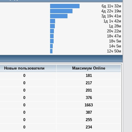
6д 11ч 32м
4д 22ч 19м
3д 19ч 41м
1д 1ч 42м
1д 28м
20ч 22м
18ч 47м
18ч 5м
14ч 5м
12ч 50м
Новые пользователи
Максимум Online
0
181
0
217
0
201
0
376
0
1663
0
387
0
255
0
234