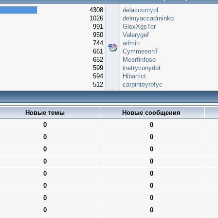
4308
delaccomypl
1026
delmyaccadminko
991
GloxXgsTer
950
Valerygef
744
admin
661
CymmesenT
652
Meerfinfose
599
inetryconydot
594
Hibartict
512
carpinteyrofyc
Новые темы
Новые сообщения
0
0
0
0
0
0
0
0
0
0
0
0
0
0
0
0