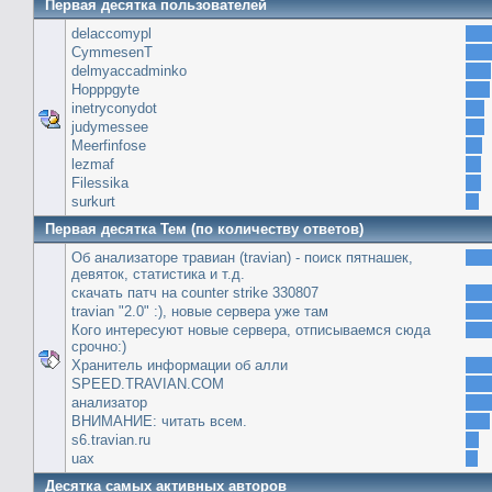
Первая десятка пользователей
delaccomypl
CymmesenT
delmyaccadminko
Hopppgyte
inetryconydot
judymessee
Meerfinfose
lezmaf
Filessika
surkurt
Первая десятка Тем (по количеству ответов)
Об анализаторе травиан (travian) - поиск пятнашек,
девяток, статистика и т.д.
скачать патч на сounter strike 330807
travian "2.0" :), новые сервера уже там
Кого интересуют новые сервера, отписываемся сюда
срочно:)
Хранитель информации об алли
SPEED.TRAVIAN.COM
анализатор
ВНИМАНИЕ: читать всем.
s6.travian.ru
uax
Десятка самых активных авторов