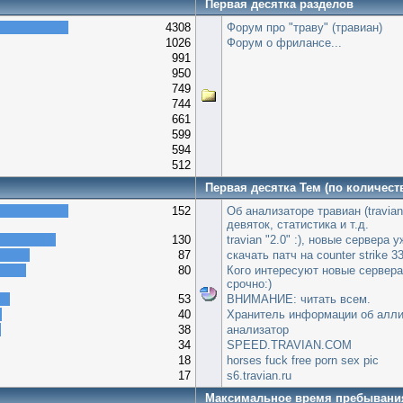
Первая десятка разделов
4308
Форум про "траву" (травиан)
1026
Форум о фрилансе...
991
950
749
744
661
599
594
512
Первая десятка Тем (по количест
152
Об анализаторе травиан (travian
девяток, статистика и т.д.
130
travian "2.0" :), новые сервера 
87
скачать патч на сounter strike 3
80
Кого интересуют новые сервер
срочно:)
53
ВНИМАНИЕ: читать всем.
40
Хранитель информации об алл
38
анализатор
34
SPEED.TRAVIAN.COM
18
horses fuck free porn sex pic
17
s6.travian.ru
Максимальное время пребывани