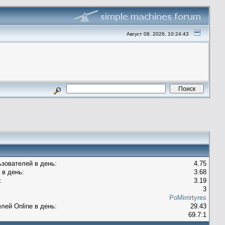
Август 08, 2026, 10:24:43
зователей в день:
4.75
 в день:
3.68
:
3.19
3
PoMirrirtyres
лей Оnline в день:
29.43
69.7:1