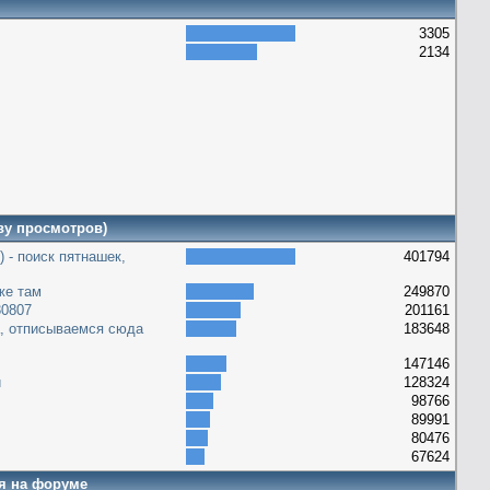
3305
2134
ву просмотров)
) - поиск пятнашек,
401794
уже там
249870
30807
201161
а, отписываемся сюда
183648
147146
и
128324
98766
89991
80476
67624
я на форуме