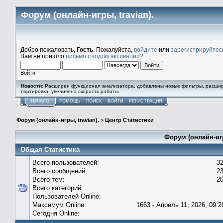
Форум (онлайн-игры, travian).
Добро пожаловать,
Гость
. Пожалуйста,
войдите
или
зарегистрируйтес
Вам не пришло
письмо с кодом активации?
Войти
Новости
: Расширен функционал анализатора, добавлены новые фильтры, расши
сортировка, увеличена скорость работы.
НАЧАЛО
ПОМОЩЬ
ПОИСК
ВОЙТИ
РЕГИСТРАЦИЯ
Форум (онлайн-игры, travian).
>
Центр Статистики
Форум (онлайн-игр
Общая Статистика
Всего пользователей:
3
Всего сообщений:
2
Всего тем:
2
Всего категорий:
Пользователей Online:
Максимум Online:
1663 - Апрель 11, 2026, 09:2
Сегодня Online: