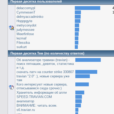
Первая десятка пользователей
delaccomypl
CymmesenT
delmyaccadminko
Hopppgyte
inetryconydot
judymessee
Meerfinfose
lezmaf
Filessika
surkurt
Первая десятка Тем (по количеству ответов)
Об анализаторе травиан (travian) -
поиск пятнашек, девяток, статистика
и т.д.
скачать патч на сounter strike 330807
travian "2.0" :), новые сервера уже
там
Кого интересуют новые сервера,
отписываемся сюда срочно:)
Хранитель информации об алли
SPEED.TRAVIAN.COM
анализатор
ВНИМАНИЕ: читать всем.
s6.travian.ru