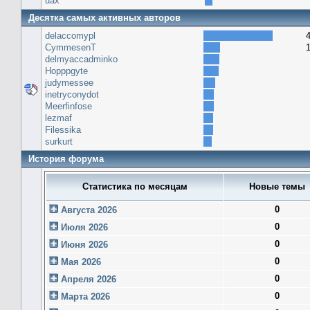
uax
Десятка самых активных авторов
delaccomypl
CymmesenT
delmyaccadminko
Hopppgyte
judymessee
inetryconydot
Meerfinfose
lezmaf
Filessika
surkurt
История форума
Статистика по месяцам
Новые темы
0
Августа 2026
0
Июля 2026
0
Июня 2026
0
Мая 2026
0
Апреля 2026
0
Марта 2026