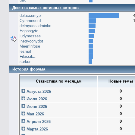
uax
Десятка самых активных авторов
delaccomypl
CymmesenT
delmyaccadminko
Hopppgyte
judymessee
inetryconydot
Meerfinfose
lezmaf
Filessika
surkurt
История форума
Статистика по месяцам
Новые темы
0
Августа 2026
0
Июля 2026
0
Июня 2026
0
Мая 2026
0
Апреля 2026
0
Марта 2026