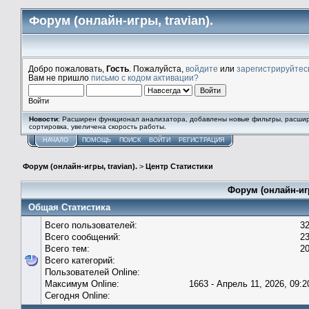
Форум (онлайн-игры, travian).
Добро пожаловать,
Гость
. Пожалуйста,
войдите
или
зарегистрируйтес
Вам не пришло
письмо с кодом активации?
Войти
Новости
: Расширен функционал анализатора, добавлены новые фильтры, расши
сортировка, увеличена скорость работы.
НАЧАЛО
ПОМОЩЬ
ПОИСК
ВОЙТИ
РЕГИСТРАЦИЯ
Форум (онлайн-игры, travian).
>
Центр Статистики
Форум (онлайн-игр
Общая Статистика
Всего пользователей:
3
Всего сообщений:
2
Всего тем:
2
Всего категорий:
Пользователей Online:
Максимум Online:
1663 - Апрель 11, 2026, 09:2
Сегодня Online: