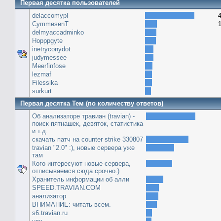
Первая десятка пользователей
delaccomypl
CymmesenT
delmyaccadminko
Hopppgyte
inetryconydot
judymessee
Meerfinfose
lezmaf
Filessika
surkurt
Первая десятка Тем (по количеству ответов)
Об анализаторе травиан (travian) -
поиск пятнашек, девяток, статистика
и т.д.
скачать патч на сounter strike 330807
travian "2.0" :), новые сервера уже
там
Кого интересуют новые сервера,
отписываемся сюда срочно:)
Хранитель информации об алли
SPEED.TRAVIAN.COM
анализатор
ВНИМАНИЕ: читать всем.
s6.travian.ru