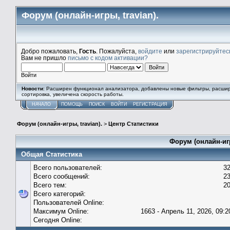
Форум (онлайн-игры, travian).
Добро пожаловать,
Гость
. Пожалуйста,
войдите
или
зарегистрируйтес
Вам не пришло
письмо с кодом активации?
Войти
Новости
: Расширен функционал анализатора, добавлены новые фильтры, расши
сортировка, увеличена скорость работы.
НАЧАЛО
ПОМОЩЬ
ПОИСК
ВОЙТИ
РЕГИСТРАЦИЯ
Форум (онлайн-игры, travian).
>
Центр Статистики
Форум (онлайн-игр
Общая Статистика
Всего пользователей:
3
Всего сообщений:
2
Всего тем:
2
Всего категорий:
Пользователей Online:
Максимум Online:
1663 - Апрель 11, 2026, 09:2
Сегодня Online: