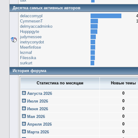
uax
Десятка самых активных авторов
delaccomypl
CymmesenT
delmyaccadminko
Hopppgyte
judymessee
inetryconydot
Meerfinfose
lezmaf
Filessika
surkurt
История форума
Статистика по месяцам
Новые темы
0
Августа 2026
0
Июля 2026
0
Июня 2026
0
Мая 2026
0
Апреля 2026
0
Марта 2026