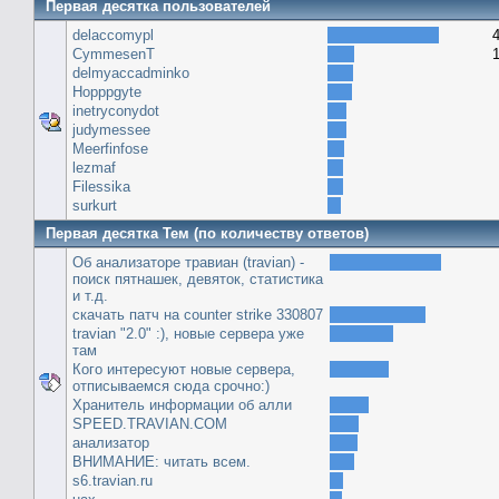
Первая десятка пользователей
delaccomypl
CymmesenT
delmyaccadminko
Hopppgyte
inetryconydot
judymessee
Meerfinfose
lezmaf
Filessika
surkurt
Первая десятка Тем (по количеству ответов)
Об анализаторе травиан (travian) -
поиск пятнашек, девяток, статистика
и т.д.
скачать патч на сounter strike 330807
travian "2.0" :), новые сервера уже
там
Кого интересуют новые сервера,
отписываемся сюда срочно:)
Хранитель информации об алли
SPEED.TRAVIAN.COM
анализатор
ВНИМАНИЕ: читать всем.
s6.travian.ru