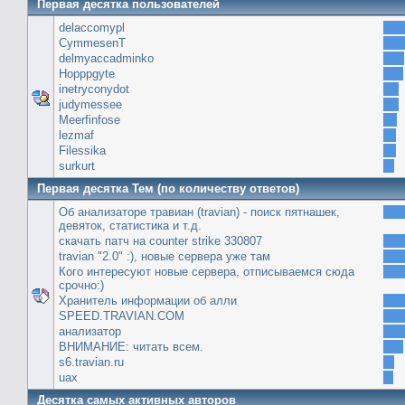
Первая десятка пользователей
delaccomypl
CymmesenT
delmyaccadminko
Hopppgyte
inetryconydot
judymessee
Meerfinfose
lezmaf
Filessika
surkurt
Первая десятка Тем (по количеству ответов)
Об анализаторе травиан (travian) - поиск пятнашек,
девяток, статистика и т.д.
скачать патч на сounter strike 330807
travian "2.0" :), новые сервера уже там
Кого интересуют новые сервера, отписываемся сюда
срочно:)
Хранитель информации об алли
SPEED.TRAVIAN.COM
анализатор
ВНИМАНИЕ: читать всем.
s6.travian.ru
uax
Десятка самых активных авторов