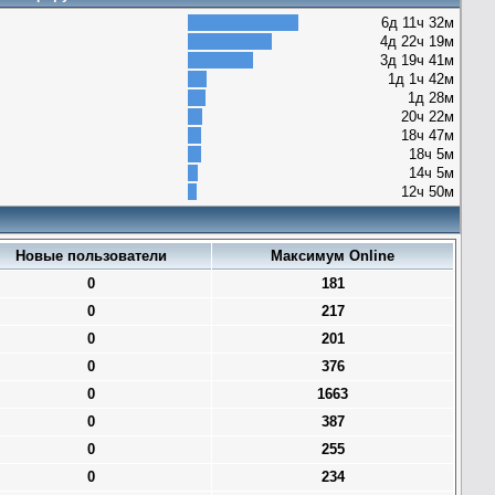
6д 11ч 32м
4д 22ч 19м
3д 19ч 41м
1д 1ч 42м
1д 28м
20ч 22м
18ч 47м
18ч 5м
14ч 5м
12ч 50м
Новые пользователи
Максимум Online
0
181
0
217
0
201
0
376
0
1663
0
387
0
255
0
234