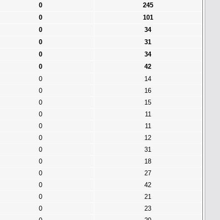
0
245
0
101
0
34
0
31
0
34
0
42
0
14
0
16
0
15
0
11
0
11
0
12
0
31
0
18
0
27
0
42
0
21
0
23