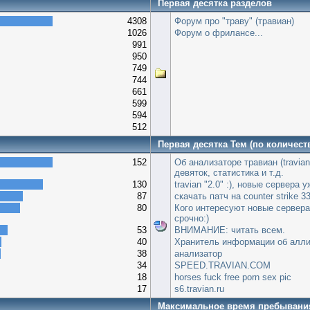
Первая десятка разделов
4308
Форум про "траву" (травиан)
1026
Форум о фрилансе...
991
950
749
744
661
599
594
512
Первая десятка Тем (по количест
152
Об анализаторе травиан (travian
девяток, статистика и т.д.
130
travian "2.0" :), новые сервера 
87
скачать патч на сounter strike 3
80
Кого интересуют новые сервер
срочно:)
53
ВНИМАНИЕ: читать всем.
40
Хранитель информации об алл
38
анализатор
34
SPEED.TRAVIAN.COM
18
horses fuck free porn sex pic
17
s6.travian.ru
Максимальное время пребывани