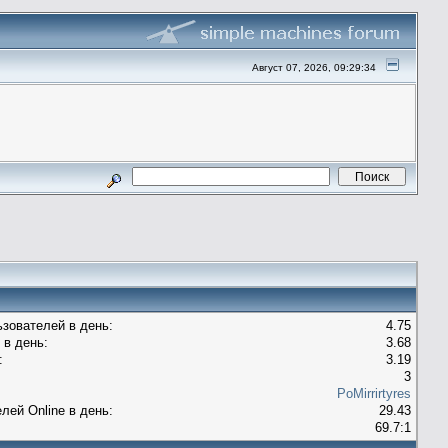
Август 07, 2026, 09:29:34
зователей в день:
4.75
 в день:
3.68
:
3.19
3
PoMirrirtyres
лей Оnline в день:
29.43
69.7:1