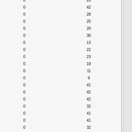
0
20
0
42
0
28
0
25
0
20
0
30
0
13
0
22
0
23
0
19
0
11
0
9
0
41
0
42
0
42
0
32
0
41
0
41
0
32