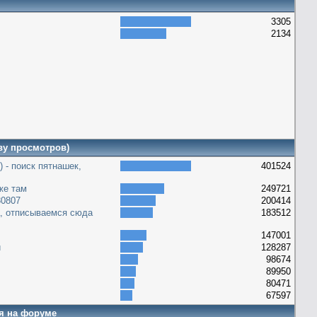
3305
2134
ву просмотров)
) - поиск пятнашек,
401524
уже там
249721
30807
200414
а, отписываемся сюда
183512
147001
и
128287
98674
89950
80471
67597
я на форуме