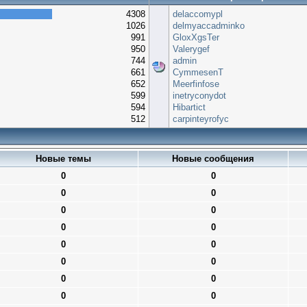
4308
delaccomypl
1026
delmyaccadminko
991
GloxXgsTer
950
Valerygef
744
admin
661
CymmesenT
652
Meerfinfose
599
inetryconydot
594
Hibartict
512
carpinteyrofyc
Новые темы
Новые сообщения
0
0
0
0
0
0
0
0
0
0
0
0
0
0
0
0