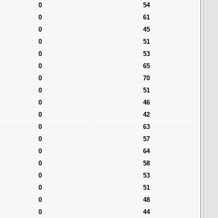
0
54
0
61
0
45
0
51
0
53
0
65
0
70
0
51
0
46
0
42
0
63
0
57
0
64
0
58
0
53
0
51
0
48
0
44