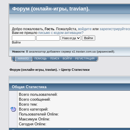
Форум (онлайн-игры, travian).
Добро пожаловать,
Гость
. Пожалуйста,
войдите
или
зарегистрируйтес
Вам не пришло
письмо с кодом активации?
Войти
Новости
: В анализатор добавлен сервер s1.travian.com.ua (украинский).
НАЧАЛО
ПОМОЩЬ
ПОИСК
ВОЙТИ
РЕГИСТРАЦИЯ
Форум (онлайн-игры, travian).
>
Центр Статистики
Общая Статистика
Всего пользователей:
Всего сообщений:
Всего тем:
Всего категорий:
Пользователей Online:
Максимум Online:
Сегодня Online: