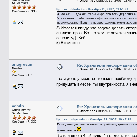
«
Ответ #5 :
Октябрь 12, 2007, 02:40:46
Sr. Member
Цитата: shikaka2 от Октябрь 11, 2007, 11:51:21
Сообщений: 335
3. как же... надо же чтобы инфа обо всех деревнях б
5. не скажи... собирание информации суть загрузка 
преимущество. Если на первое админы могут закрыть 
3) Имеется ввиду что задача делать автор
анализаторов. Вот то чем не хочется зани
основе БД. Всё.
5) Возможно.
antigrustin
Re: Хранитель информации о
Newbie
«
Ответ #6 :
Октябрь 12, 2007, 10:47:29
Сообщений: 1
Если дело упирается только в проблему к
придумать вместе. ты внутренности, я вн
admin
Re: Хранитель информации о
Administrator
«
Ответ #7 :
Октябрь 12, 2007, 01:16:32
Sr. Member
Цитата: antigrustin от Октябрь 12, 2007, 10:47:29
Сообщений: 335
Если дело упирается только в проблему красивости 
я внешности
В это и ещё в 4-ый пункт:) т.е. достаточн