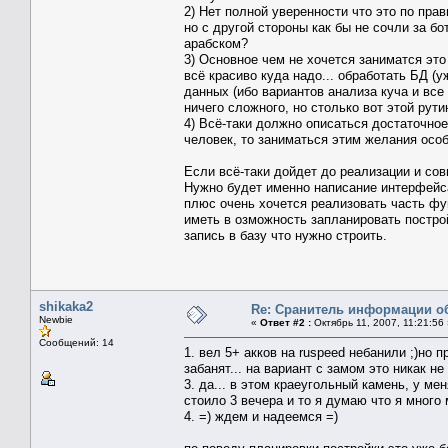
2) Нет полной уверенности что это по прави
но с другой стороны как бы не сочли за бот
арабском?
3) Основное чем не хочется заниматся это
всё красиво куда надо... обработать БД (
данных (ибо вариантов анализа куча и все
ничего сложного, но столько вот этой рути
4) Всё-таки должно описаться достаточное
человек, то заниматься этим желания особ
Если всё-таки дойдет до реализации и сов
Нужно будет именно написание интерфейс
плюс очень хочется реализовать часть функ
иметь в озможность запланировать построй
запись в базу что нужно строить.
shikaka2
Re: Сранитель информации о
Newbie
«
Ответ #2 :
Октябрь 11, 2007, 11:21:56 
Сообщений: 14
1. вел 5+ акков на ruspeed небанили ;)но 
забанят... на вариант с замом это никак 
3. да... в этом краеугольный камень, у м
стоило 3 вечера и то я думаю что я много 
4. =) ждем и надеемся =)