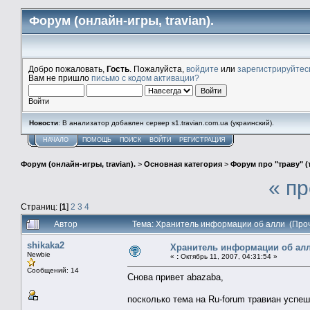
Форум (онлайн-игры, travian).
Добро пожаловать,
Гость
. Пожалуйста,
войдите
или
зарегистрируйтес
Вам не пришло
письмо с кодом активации?
Войти
Новости
: В анализатор добавлен сервер s1.travian.com.ua (украинский).
НАЧАЛО
ПОМОЩЬ
ПОИСК
ВОЙТИ
РЕГИСТРАЦИЯ
Форум (онлайн-игры, travian).
>
Основная категория
>
Форум про "траву" (
« п
Страниц: [
1
]
2
3
4
Автор
Тема: Хранитель информации об алли (Проч
shikaka2
Хранитель информации об ал
Newbie
«
:
Октябрь 11, 2007, 04:31:54 »
Сообщений: 14
Снова привет abazaba,
посколько тема на Ru-forum травиан успеш