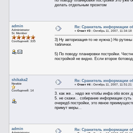
по поводу планировки постройки это уже 
делать отдельным проэктом
admin
Re: Сранитель информации о
Administrator
«
Ответ #3 :
Октябрь 11, 2007, 11:34:18 
Sr. Member
3) Ну авторизация-то не нужна:) Но рутин
Сообщений: 335
таблички.
5) По поводу планировки постройки. Чест
постройкой не видно. Если второе ботоводс
shikaka2
Re: Сранитель информации о
Newbie
«
Ответ #4 :
Октябрь 11, 2007, 11:51:21 
Сообщений: 14
3. как же... надо же чтобы инфа обо всех
5. не скажи... собирание информации суть
очередб постройки, это явное преимуществ
примут меры...
admin
Re: Сранитель информации о
Administrator